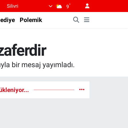
°
Silivri
9
lediye
Polemik
aferdir
yla bir mesaj yayımladı.
ükleniyor...