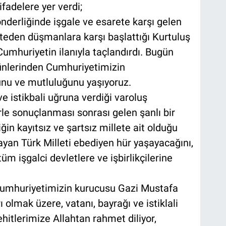
adelere yer verdi;
derliğinde işgale ve esarete karşı gelen
steden düşmanlara karşı başlattığı Kurtuluş
umhuriyetin ilanıyla taçlandırdı. Bugün
 günlerinden Cumhuriyetimizin
nu ve mutluluğunu yaşıyoruz.
e istikbali uğruna verdiği varoluş
e sonuçlanması sonrası gelen şanlı bir
in kayıtsız ve şartsız millete ait olduğu
ayan Türk Milleti ebediyen hür yaşayacağını,
m işgalci devletlere ve işbirlikçilerine
Cumhuriyetimizin kurucusu Gazi Mustafa
 olmak üzere, vatanı, bayrağı ve istiklali
hitlerimize Allahtan rahmet diliyor,