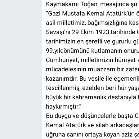
Kaymakamı Toğan, mesajında şu if
“Gazi Mustafa Kemal Atatürk’ün ön
asil milletimiz, bağımsızlığına ka
Savaşı’nı 29 Ekim 1923 tarihinde C
tarihimizin en şerefli ve gururlu
99.yıldönümünü kutlamanın onuru
Cumhuriyet, milletimizin hürriyet v
mücadelesinin muazzam bir zaferl
kazanımdır. Bu vesile ile egemenliğ
tescillenmiş, ezelden beri hür yaş
büyük bir kahramanlık destanıyla tü
haykırmıştır.”
Bu duygu ve düşüncelerle başta 
Kemal Atatürk ve silah arkadaşları
uğruna canını ortaya koyan aziz şe