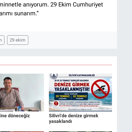
 minnetle anıyorum. 29 Ekim Cumhuriyet
larımı sunarım.”
n
29 ekim
Yine döneceğiz
Silivri'de denize girmek
yasaklandı