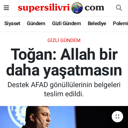
Siyaset
İstanbul Nöbetçi Eczaneler
Siyaset
Gündem
Gizli Gündem
Belediye
Polem
Gündem
İstanbul Hava Durumu
GIZLI GÜNDEM
Toğan: Allah bir
Gizli Gündem
İstanbul Namaz Vakitleri
daha yaşatmasın
Belediye
İstanbul Trafik Yoğunluk Haritası
Polemik
Süper Lig Puan Durumu ve Fikstür
Destek AFAD gönüllülerinin belgeleri
teslim edildi.
Tüm Manşetler
Son Dakika Haberleri
Haber Arşivi