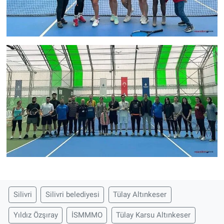
Silivri
Silivri belediyesi
Tülay Altınkeser
Yıldız Özşıray
İSMMMO
Tülay Karsu Altınkeser