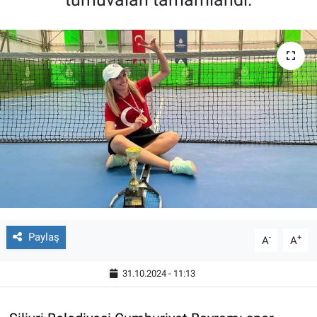
Paylaş
-
+
A
A
31.10.2024 - 11:13