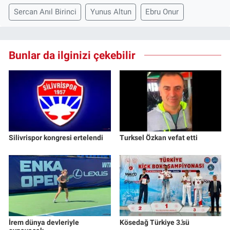
Sercan Anıl Birinci
Yunus Altun
Ebru Onur
Bunlar da ilginizi çekebilir
Silivrispor kongresi ertelendi
Turksel Özkan vefat etti
İrem dünya devleriyle
Kösedağ Türkiye 3.’sü