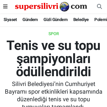
Siyaset
İstanbul Nöbetçi Eczaneler
Siyaset
Gündem
Gizli Gündem
Belediye
Polem
Gündem
İstanbul Hava Durumu
SPOR
Tenis ve su topu
Gizli Gündem
İstanbul Namaz Vakitleri
şampiyonları
Belediye
İstanbul Trafik Yoğunluk Haritası
ödüllendirildi
Polemik
Süper Lig Puan Durumu ve Fikstür
Tüm Manşetler
Silivri Belediyesi’nin Cumhuriyet
Bayramı spor etkinlikleri kapsamında
Son Dakika Haberleri
düzenlediği tenis ve su topu
Haber Arşivi
turnuvaları tamamlandı.