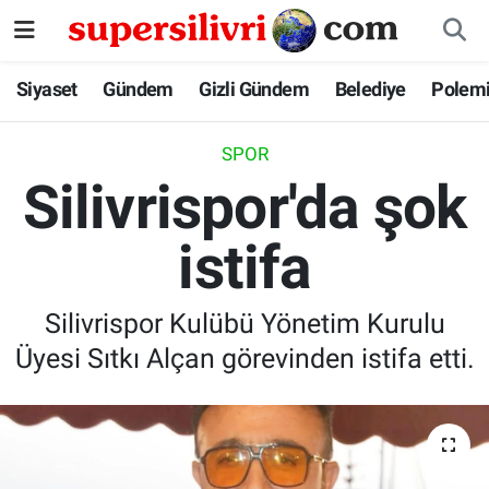
Siyaset
İstanbul Nöbetçi Eczaneler
Siyaset
Gündem
Gizli Gündem
Belediye
Polem
Gündem
İstanbul Hava Durumu
SPOR
Silivrispor'da şok
Gizli Gündem
İstanbul Namaz Vakitleri
istifa
Belediye
İstanbul Trafik Yoğunluk Haritası
Polemik
Süper Lig Puan Durumu ve Fikstür
Silivrispor Kulübü Yönetim Kurulu
Üyesi Sıtkı Alçan görevinden istifa etti.
Tüm Manşetler
Son Dakika Haberleri
Haber Arşivi