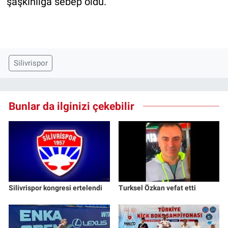
şaşkınlığa sebep oldu.
Silivrispor
Bunlar da ilginizi çekebilir
Silivrispor kongresi ertelendi
Turksel Özkan vefat etti