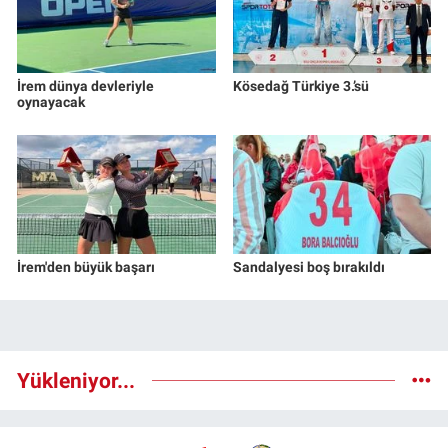
İrem dünya devleriyle
Kösedağ Türkiye 3.’sü
oynayacak
İrem'den büyük başarı
Sandalyesi boş bırakıldı
Yükleniyor...