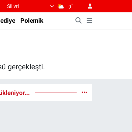
°
Silivri
9
lediye
Polemik
sü gerçekleşti.
ükleniyor...