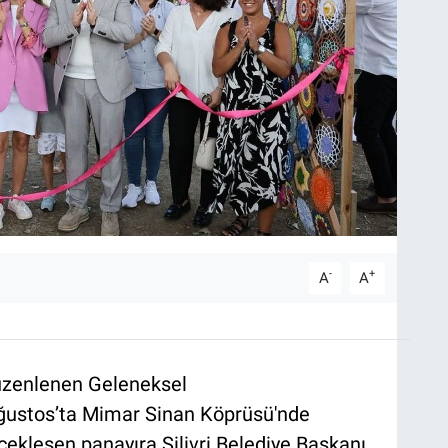
-
+
A
A
 düzenlenen Geleneksel
 Ağustos’ta Mimar Sinan Köprüsü'nde
rçekleşen panayıra Silivri Belediye Başkanı