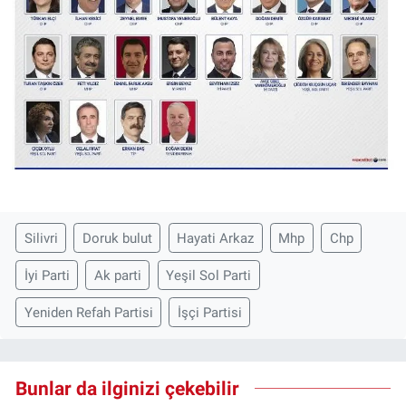
Silivri
Doruk bulut
Hayati Arkaz
Mhp
Chp
İyi Parti
Ak parti
Yeşil Sol Parti
Yeniden Refah Partisi
İşçi Partisi
Bunlar da ilginizi çekebilir