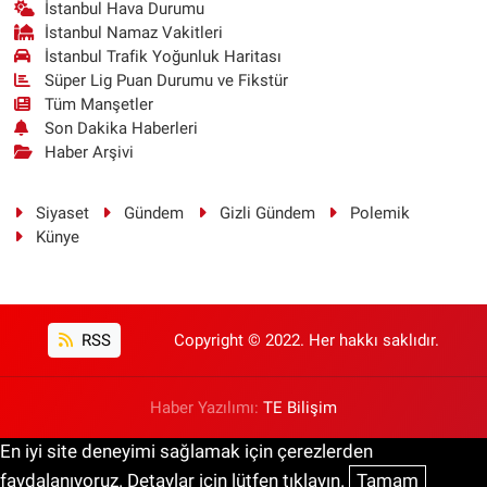
İstanbul Hava Durumu
İstanbul Namaz Vakitleri
İstanbul Trafik Yoğunluk Haritası
Süper Lig Puan Durumu ve Fikstür
Tüm Manşetler
Son Dakika Haberleri
Haber Arşivi
Siyaset
Gündem
Gizli Gündem
Polemik
Künye
RSS
Copyright © 2022. Her hakkı saklıdır.
Haber Yazılımı:
TE Bilişim
En iyi site deneyimi sağlamak için çerezlerden
faydalanıyoruz. Detaylar için lütfen tıklayın.
Tamam