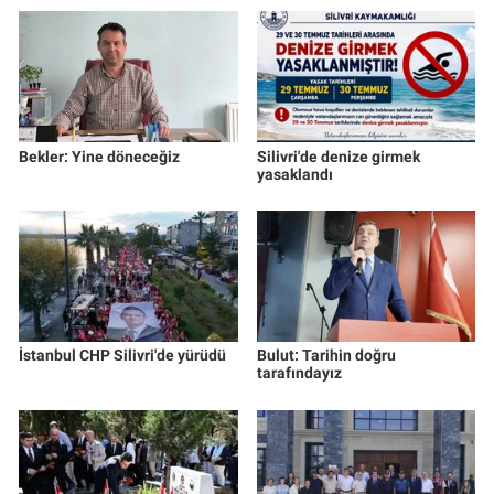
Bekler: Yine döneceğiz
Silivri'de denize girmek
yasaklandı
İstanbul CHP Silivri'de yürüdü
Bulut: Tarihin doğru
tarafındayız