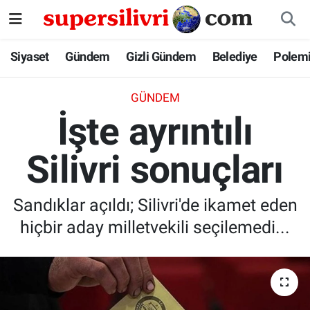
Siyaset
İstanbul Nöbetçi Eczaneler
Siyaset
Gündem
Gizli Gündem
Belediye
Polem
Gündem
İstanbul Hava Durumu
GÜNDEM
İşte ayrıntılı
Gizli Gündem
İstanbul Namaz Vakitleri
Silivri sonuçları
Belediye
İstanbul Trafik Yoğunluk Haritası
Polemik
Süper Lig Puan Durumu ve Fikstür
Sandıklar açıldı; Silivri'de ikamet eden
hiçbir aday milletvekili seçilemedi...
Tüm Manşetler
Son Dakika Haberleri
Haber Arşivi