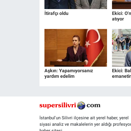
İtirafçı oldu
Ekici: O'n
atıyor
Aşkın: Yapamıyorsanız
Ekici: Ba
yardım edelim
emanetin
İstanbul'un Silivri ilçesine ait yerel haber, yerel
siyasi analiz ve makalelerin yer aldığı profesyo
haber sitesi.