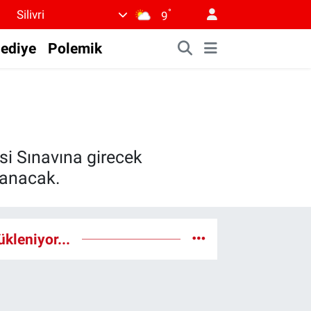
°
Silivri
9
lediye
Polemik
si Sınavına girecek
ılanacak.
ükleniyor...