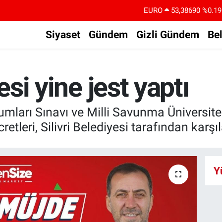
EURO
53,38690
%0.19
STERLİN
61,60380
%0.18
Siyaset
Gündem
Gizli Gündem
Be
G.ALTIN
6862,09000
%0.19
BİST100
14.598,00
%0
esi yine jest yaptı
BITCOIN
79.591,74
%-1.82
DOLAR
45,43620
%0.02
mları Sınavı ve Milli Savunma Üniversite
retleri, Silivri Belediyesi tarafından karş
Y