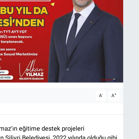
-
+
A
A
lmaz’ın eğitime destek projeleri
Silivri Belediyesi, 2022 yılında olduğu gibi