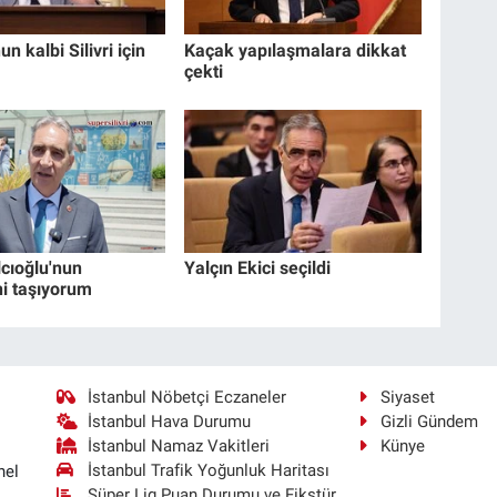
un kalbi Silivri için
Kaçak yapılaşmalara dikkat
çekti
lcıoğlu'nun
Yalçın Ekici seçildi
i taşıyorum
İstanbul Nöbetçi Eczaneler
Siyaset
İstanbul Hava Durumu
Gizli Gündem
İstanbul Namaz Vakitleri
Künye
İstanbul Trafik Yoğunluk Haritası
nel
Süper Lig Puan Durumu ve Fikstür