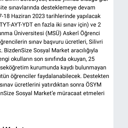
rsite sınavlarında desteklemeye devam
17-18 Haziran 2023 tarihlerinde yapılacak
YT-AYT-YDT en fazla iki sınav için) ve 2
vunma Üniversitesi (MSÜ) Askerî Öğrenci
encilerin sınav başvuru ücretleri, Silivri
. BizdenSize Sosyal Market aracılığıyla
engi okulların son sınıfında okuyan, 25
ükseköğretim kurumunda kaydı bulunmayan
ütün öğrenciler faydalanabilecek. Destekten
sınav ücretlerini yatırdıktan sonra ÖSYM
zdenSize Sosyal Market’e müracaat etmeleri