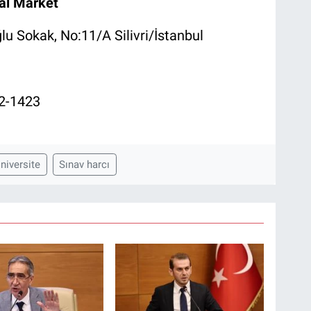
yal Market
lu Sokak, No:11/A Silivri/İstanbul
22-1423
niversite
Sınav harcı