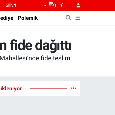
°
Silivri
9
lediye
Polemik
n fide dağıttı
 Mahallesi’nde fide teslim
ükleniyor...