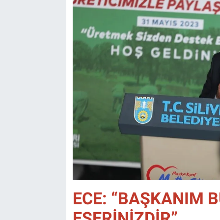
ECE: “BAŞKANIM B
ESERİNİZDİR”