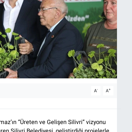
-
+
A
A
maz’ın “Üreten ve Gelişen Silivri” vizyonu
n Silivri Belediyesi, geliştirdiği projelerle