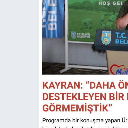
KAYRAN: “DAHA ÖN
DESTEKLEYEN BİR 
GÖRMEMİŞTİK”
Programda bir konuşma yapan Üret