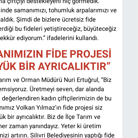
a çiftçiyi destekleyeni hiç görmedik.
nde samanımızı, tohumluk arpalarımızı ve
aldık. Şimdi de bizlere ücretsiz fide
rdiği bu fideleri yetiştireceğiz, büyüteceğiz
ekkür ediyorum.” ifadelerini kullandı.
NIMIZIN FİDE PROJESİ
YÜK BİR AYRICALIKTIR”
arım ve Orman Müdürü Nuri Ertuğrul, “Biz
önemsiyoruz. Üretmeyi seven, dar alanda
 değerlendiren kadın çiftçilerimizin de bu
nımız Volkan Yılmaz’ın fide projesi siz
k bir ayrıcalıktır. Biz de İlçe Tarım ve
her zaman yanındayız. Yeter ki üretim
nizi artırın. Silivri Belediyesinin yaptığı fide