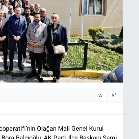
-
+
A
A
Kooperatifi’nin Olağan Mali Genel Kurul
ı Bora Balcıoğlu, AK Parti İlçe Başkanı Sami