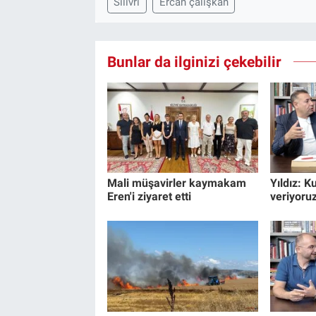
Silivri
Ercan çalışkan
Bunlar da ilginizi çekebilir
Mali müşavirler kaymakam
Yıldız: 
Eren'i ziyaret etti
veriyoru