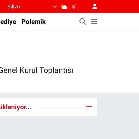
°
Silivri
9
lediye
Polemik
 Genel Kurul Toplantısı
ükleniyor...