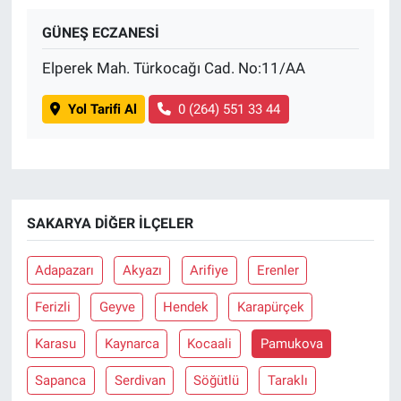
GÜNEŞ ECZANESİ
Elperek Mah. Türkocağı Cad. No:11/AA
Yol Tarifi Al
0 (264) 551 33 44
SAKARYA DIĞER İLÇELER
Adapazarı
Akyazı
Arifiye
Erenler
Ferizli
Geyve
Hendek
Karapürçek
Karasu
Kaynarca
Kocaali
Pamukova
Sapanca
Serdivan
Söğütlü
Taraklı