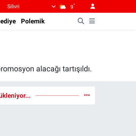
°
Silivri
9
lediye
Polemik
promosyon alacağı tartışıldı.
ükleniyor...