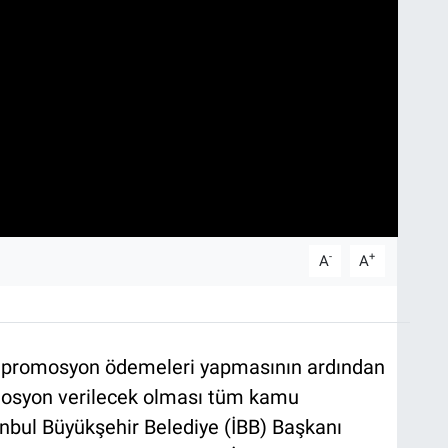
-
+
A
A
a promosyon ödemeleri yapmasının ardından
omosyon verilecek olması tüm kamu
tanbul Büyükşehir Belediye (İBB) Başkanı