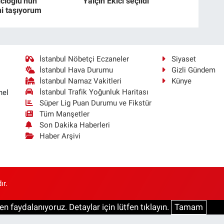
lcıoğlu'nun
Yalçın Ekici seçildi
i taşıyorum
İstanbul Nöbetçi Eczaneler
Siyaset
İstanbul Hava Durumu
Gizli Gündem
İstanbul Namaz Vakitleri
Künye
İstanbul Trafik Yoğunluk Haritası
nel
Süper Lig Puan Durumu ve Fikstür
Tüm Manşetler
Son Dakika Haberleri
Haber Arşivi
ır.
n faydalanıyoruz. Detaylar için lütfen tıklayın.
Tamam