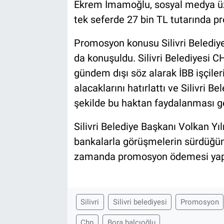
Ekrem İmamoğlu, sosyal medya üze
tek seferde 27 bin TL tutarında pr
Promosyon konusu Silivri Belediye
da konuşuldu. Silivri Belediyesi C
gündem dışı söz alarak İBB işçile
alacaklarını hatırlattı ve Silivri B
şekilde bu haktan faydalanması ge
Silivri Belediye Başkanı Volkan Yı
bankalarla görüşmelerin sürdüğünü 
zamanda promosyon ödemesi yapıl
Silivri
Silivri belediyesi
Promosyon
Chp
Bora balcıoğlu