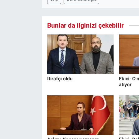
Bunlar da ilginizi çekebilir
İtirafçı oldu
Ekici: O'n
atıyor