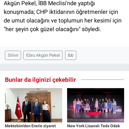
Akgün Pekel, İBB Meclisi'nde yaptığı
konuşmada; CHP iktidarının öğretmenler için
de umut olacağını ve toplumun her kesimi için
"her şeyin çok güzel olacağını" söyledi.
Silivri
Ebru Akgün Pekel
Ibb
Bunlar da ilginizi çekebilir
Mektebim'den Eren'e ziyaret
New York Lisanslı Tedx Odak