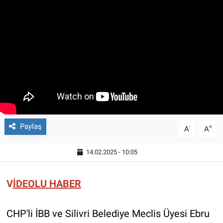
Paylaş
-
+
A
A
14.02.2025 - 10:05
V
İDEOLU HABER
CHP'li İBB ve Silivri Belediye Meclis Üyesi Ebru