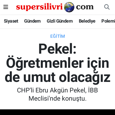
Siyaset
İstanbul Nöbetçi Eczaneler
Siyaset
Gündem
Gizli Gündem
Belediye
Polem
Gündem
İstanbul Hava Durumu
EĞITIM
Pekel:
Gizli Gündem
İstanbul Namaz Vakitleri
Öğretmenler için
Belediye
İstanbul Trafik Yoğunluk Haritası
de umut olacağız
Polemik
Süper Lig Puan Durumu ve Fikstür
Tüm Manşetler
CHP'li Ebru Akgün Pekel, İBB
Meclisi'nde konuştu.
Son Dakika Haberleri
Haber Arşivi