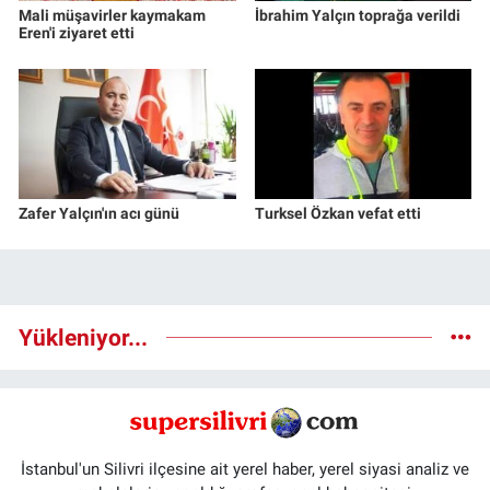
Mali müşavirler kaymakam
İbrahim Yalçın toprağa verildi
Eren'i ziyaret etti
Zafer Yalçın'ın acı günü
Turksel Özkan vefat etti
Yükleniyor...
İstanbul'un Silivri ilçesine ait yerel haber, yerel siyasi analiz ve