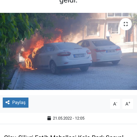
Paylaş
-
+
A
A
21.05.2022 - 12:05