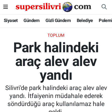
Siyaset
İstanbul Nöbetçi Eczaneler
Siyaset
Gündem
Gizli Gündem
Belediye
Polem
Gündem
İstanbul Hava Durumu
TOPLUM
Park halindeki
Gizli Gündem
İstanbul Namaz Vakitleri
araç alev alev
Belediye
İstanbul Trafik Yoğunluk Haritası
yandı
Polemik
Süper Lig Puan Durumu ve Fikstür
Tüm Manşetler
Silivri'de park halindeki araç alev alev
yandı. İtfaiyenin müdahale ederek
Son Dakika Haberleri
söndürdüğü araç kullanılamaz hale
Haber Arşivi
geldi.