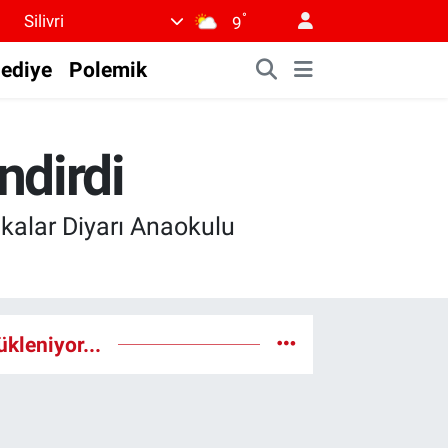
°
Silivri
9
lediye
Polemik
ndirdi
rikalar Diyarı Anaokulu
ükleniyor...