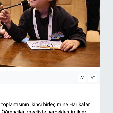
-
+
A
A
 toplantısının ikinci birleşimine Harikalar
. Öğrenciler, mecliste gerçekleştirdikleri