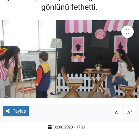
gönlünü fethetti.
Paylaş
-
+
A
A
02.06.2023 - 17:21