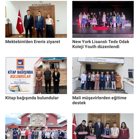
Mektebim'den Eren'e ziyaret
New York Lisanslı Tedx Odak
Koleji Youth düzenlendi
Kitap bağışında bulundular
Mali müşavirlerden eğitime
destek