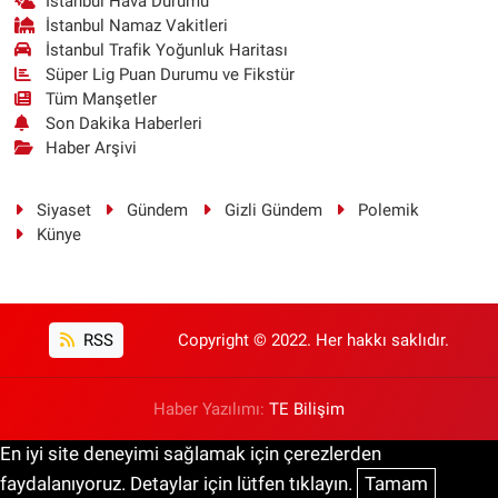
İstanbul Hava Durumu
İstanbul Namaz Vakitleri
İstanbul Trafik Yoğunluk Haritası
Süper Lig Puan Durumu ve Fikstür
Tüm Manşetler
Son Dakika Haberleri
Haber Arşivi
Siyaset
Gündem
Gizli Gündem
Polemik
Künye
RSS
Copyright © 2022. Her hakkı saklıdır.
Haber Yazılımı:
TE Bilişim
En iyi site deneyimi sağlamak için çerezlerden
faydalanıyoruz. Detaylar için lütfen tıklayın.
Tamam