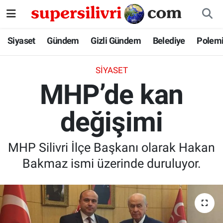
Siyaset
İstanbul Nöbetçi Eczaneler
Siyaset
Gündem
Gizli Gündem
Belediye
Polem
Gündem
İstanbul Hava Durumu
SIYASET
MHP’de kan
Gizli Gündem
İstanbul Namaz Vakitleri
değişimi
Belediye
İstanbul Trafik Yoğunluk Haritası
Polemik
Süper Lig Puan Durumu ve Fikstür
MHP Silivri İlçe Başkanı olarak Hakan
Bakmaz ismi üzerinde duruluyor.
Tüm Manşetler
Son Dakika Haberleri
Haber Arşivi