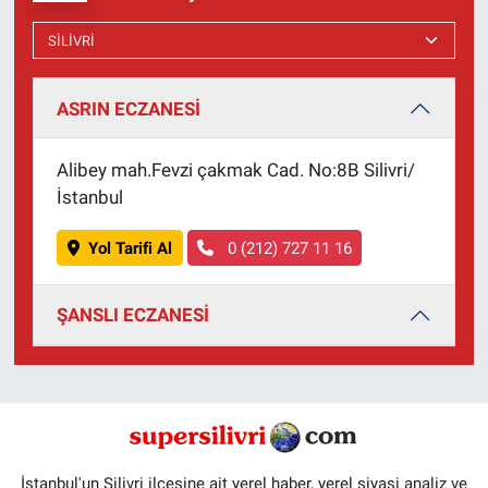
ASRIN ECZANESİ
Alibey mah.Fevzi çakmak Cad. No:8B Silivri/
İstanbul
Yol Tarifi Al
0 (212) 727 11 16
ŞANSLI ECZANESİ
İstanbul'un Silivri ilçesine ait yerel haber, yerel siyasi analiz ve