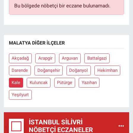
Bu bölgede nöbetçi bir eczane bulunamadı.
MALATYA DIĞER İLÇELER
Akçadağ
Arapgir
Arguvan
Battalgazi
Darende
Doğanşehir
Doğanyol
Hekimhan
Kale
Kuluncak
Pütürge
Yazıhan
Yeşilyurt
İSTANBUL SILIVRI
NÖBETÇI ECZANELER