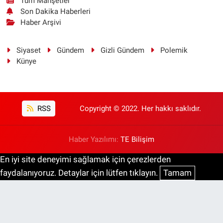
Tüm Manşetler
Son Dakika Haberleri
Haber Arşivi
Siyaset
Gündem
Gizli Gündem
Polemik
Künye
RSS
Copyright © 2022. Her hakkı saklıdır.
Haber Yazılımı:
TE Bilişim
En iyi site deneyimi sağlamak için çerezlerden
faydalanıyoruz. Detaylar için lütfen tıklayın.
Tamam