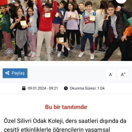
Paylaş
-
+
A
A
09.01.2024 - 09:21
Okunma Süresi: 1 Dk
Bu bir tanıtımdır
Özel Silivri Odak Koleji, ders saatleri dışında da
çeşitli etkinliklerle öğrencilerin yaşamsal