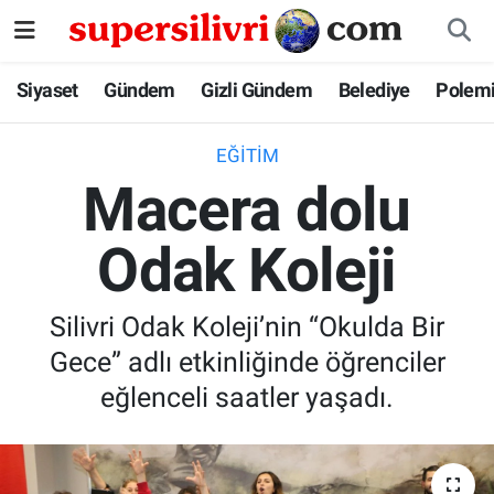
Siyaset
İstanbul Nöbetçi Eczaneler
Siyaset
Gündem
Gizli Gündem
Belediye
Polem
Gündem
İstanbul Hava Durumu
EĞITIM
Macera dolu
Gizli Gündem
İstanbul Namaz Vakitleri
Odak Koleji
Belediye
İstanbul Trafik Yoğunluk Haritası
Polemik
Süper Lig Puan Durumu ve Fikstür
Silivri Odak Koleji’nin “Okulda Bir
Gece” adlı etkinliğinde öğrenciler
Tüm Manşetler
eğlenceli saatler yaşadı.
Son Dakika Haberleri
Haber Arşivi