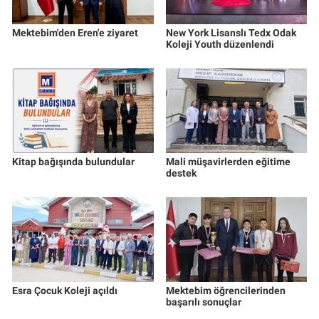
Mektebim'den Eren'e ziyaret
New York Lisanslı Tedx Odak
Koleji Youth düzenlendi
Kitap bağışında bulundular
Mali müşavirlerden eğitime
destek
Esra Çocuk Koleji açıldı
Mektebim öğrencilerinden
başarılı sonuçlar