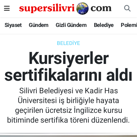
Siyaset
İstanbul Nöbetçi Eczaneler
Siyaset
Gündem
Gizli Gündem
Belediye
Polem
Gündem
İstanbul Hava Durumu
BELEDIYE
Kursiyerler
Gizli Gündem
İstanbul Namaz Vakitleri
sertifikalarını aldı
Belediye
İstanbul Trafik Yoğunluk Haritası
Polemik
Süper Lig Puan Durumu ve Fikstür
Silivri Belediyesi ve Kadir Has
Üniversitesi iş birliğiyle hayata
Tüm Manşetler
geçirilen ücretsiz İngilizce kursu
Son Dakika Haberleri
bitiminde sertifika töreni düzenlendi.
Haber Arşivi