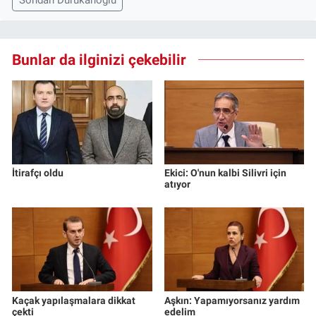
Sondan Durukanoğlu
Bunlar da ilginizi çekebilir
İtirafçı oldu
Ekici: O'nun kalbi Silivri için
atıyor
Kaçak yapılaşmalara dikkat
Aşkın: Yapamıyorsanız yardım
çekti
edelim