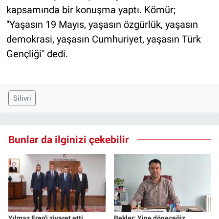
kapsamında bir konuşma yaptı. Kömür;
"Yaşasın 19 Mayıs, yaşasın özgürlük, yaşasın
demokrasi, yaşasın Cumhuriyet, yaşasın Türk
Gençliği" dedi.
Silivri
Bunlar da ilginizi çekebilir
Yılmaz Eren'i ziyaret etti
Bekler: Yine döneceğiz