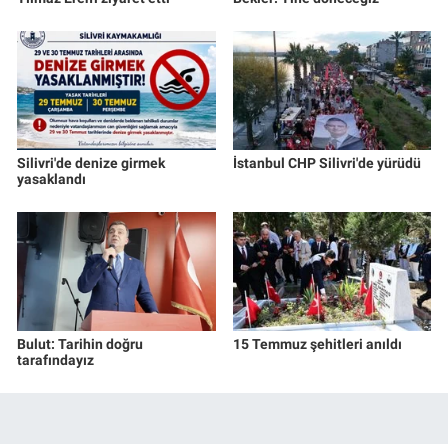
Silivri'de denize girmek
İstanbul CHP Silivri'de yürüdü
yasaklandı
Bulut: Tarihin doğru
15 Temmuz şehitleri anıldı
tarafındayız