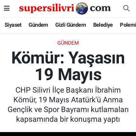
Siyaset
İstanbul Nöbetçi Eczaneler
Siyaset
Gündem
Gizli Gündem
Belediye
Polem
Gündem
İstanbul Hava Durumu
GÜNDEM
Kömür: Yaşasın
Gizli Gündem
İstanbul Namaz Vakitleri
19 Mayıs
Belediye
İstanbul Trafik Yoğunluk Haritası
Polemik
Süper Lig Puan Durumu ve Fikstür
CHP Silivri İlçe Başkanı İbrahim
Kömür, 19 Mayıs Atatürk'ü Anma
Tüm Manşetler
Gençlik ve Spor Bayramı kutlamaları
Son Dakika Haberleri
kapsamında bir konuşma yaptı
Haber Arşivi