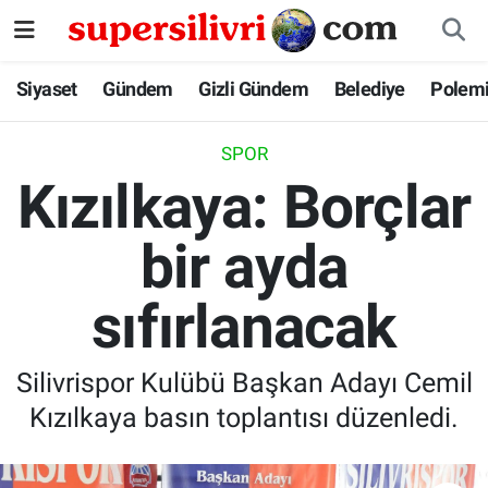
Siyaset
İstanbul Nöbetçi Eczaneler
Siyaset
Gündem
Gizli Gündem
Belediye
Polem
Gündem
İstanbul Hava Durumu
SPOR
Kızılkaya: Borçlar
Gizli Gündem
İstanbul Namaz Vakitleri
bir ayda
Belediye
İstanbul Trafik Yoğunluk Haritası
sıfırlanacak
Polemik
Süper Lig Puan Durumu ve Fikstür
Tüm Manşetler
Silivrispor Kulübü Başkan Adayı Cemil
Kızılkaya basın toplantısı düzenledi.
Son Dakika Haberleri
Haber Arşivi