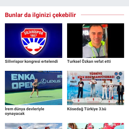
Bunlar da ilginizi çekebilir
Silivrispor kongresi ertelendi
Turksel Özkan vefat etti
İrem dünya devleriyle
Kösedağ Türkiye 3.’sü
oynayacak