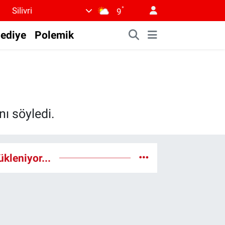
°
Silivri
9
lediye
Polemik
nı söyledi.
ükleniyor...