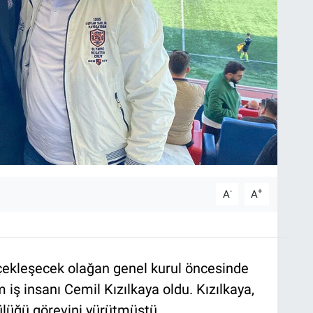
-
+
A
A
rçekleşecek olağan genel kurul öncesinde
m iş insanı Cemil Kızılkaya oldu. Kızılkaya,
lüğü görevini yürütmüştü.