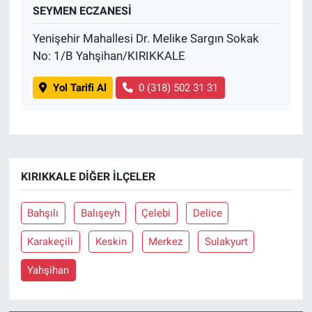
SEYMEN ECZANESİ
Yenişehir Mahallesi Dr. Melike Sargın Sokak
No: 1/B Yahşihan/KIRIKKALE
Yol Tarifi Al
0 (318) 502 31 31
KIRIKKALE DIĞER İLÇELER
Bahşılı
Balışeyh
Çelebi
Delice
Karakeçili
Keskin
Merkez
Sulakyurt
Yahşihan