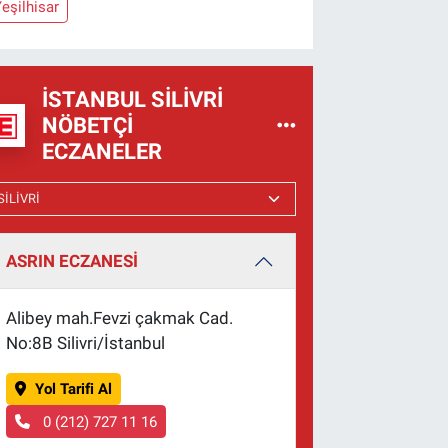
eşilhisar
İSTANBUL SILIVRI
NÖBETÇI
ECZANELER
ASRIN ECZANESİ
Alibey mah.Fevzi çakmak Cad.
No:8B Silivri/İstanbul
Yol Tarifi Al
0 (212) 727 11 16