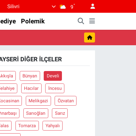
°
Silivri
9
lediye
Polemik
AYSERI DIĞER İLÇELER
Akkışla
Bünyan
Develi
elahiye
Hacılar
İncesu
Kocasinan
Melikgazi
Özvatan
ınarbaşı
Sarıoğlan
Sarız
Talas
Tomarza
Yahyalı