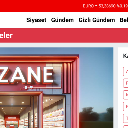
EURO
53,38690
%0.19
STERLİN
61,60380
%0.18
Siyaset
Gündem
Gizli Gündem
Be
G.ALTIN
6862,09000
%0.19
eler
BİST100
14.598,00
%0
BITCOIN
79.591,74
%-1.82
K
DOLAR
45,43620
%0.02
F
P