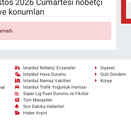
tos 2026 Cumartesi nöbetçi
ve konumları
amadı.
İstanbul Nöbetçi Eczaneler
Siyaset
İstanbul Hava Durumu
Gizli Gündem
İstanbul Namaz Vakitleri
Künye
İstanbul Trafik Yoğunluk Haritası
nel
Süper Lig Puan Durumu ve Fikstür
Tüm Manşetler
Son Dakika Haberleri
Haber Arşivi