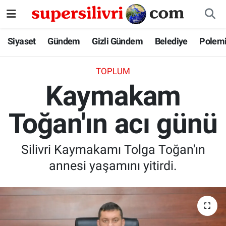
Siyaset
İstanbul Nöbetçi Eczaneler
Siyaset
Gündem
Gizli Gündem
Belediye
Polem
Gündem
İstanbul Hava Durumu
TOPLUM
Kaymakam
Gizli Gündem
İstanbul Namaz Vakitleri
Toğan'ın acı günü
Belediye
İstanbul Trafik Yoğunluk Haritası
Polemik
Süper Lig Puan Durumu ve Fikstür
Silivri Kaymakamı Tolga Toğan'ın
annesi yaşamını yitirdi.
Tüm Manşetler
Son Dakika Haberleri
Haber Arşivi