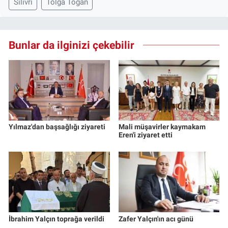
Silivri
Tolga Toğan
Bunlar da ilginizi çekebilir
Yılmaz'dan başsağlığı ziyareti
Mali müşavirler kaymakam
Eren'i ziyaret etti
İbrahim Yalçın toprağa verildi
Zafer Yalçın'ın acı günü