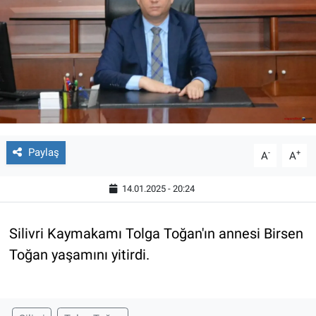
Paylaş
-
+
A
A
14.01.2025 - 20:24
Silivri Kaymakamı Tolga Toğan'ın annesi Birsen
Toğan yaşamını yitirdi.