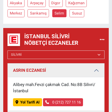
Akyaka
Arpaçay
Digor
Kağızman
Merkez
Sarıkamış
Selim
Susuz
İSTANBUL SILIVRI
NÖBETÇI ECZANELER
ASRIN ECZANESİ
Alibey mah.Fevzi çakmak Cad. No:8B Silivri/
İstanbul
Yol Tarifi Al
0 (212) 727 11 16