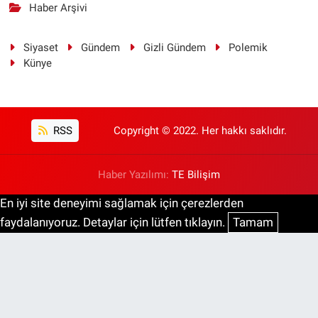
Haber Arşivi
Siyaset
Gündem
Gizli Gündem
Polemik
Künye
RSS
Copyright © 2022. Her hakkı saklıdır.
Haber Yazılımı:
TE Bilişim
En iyi site deneyimi sağlamak için çerezlerden
faydalanıyoruz. Detaylar için lütfen tıklayın.
Tamam