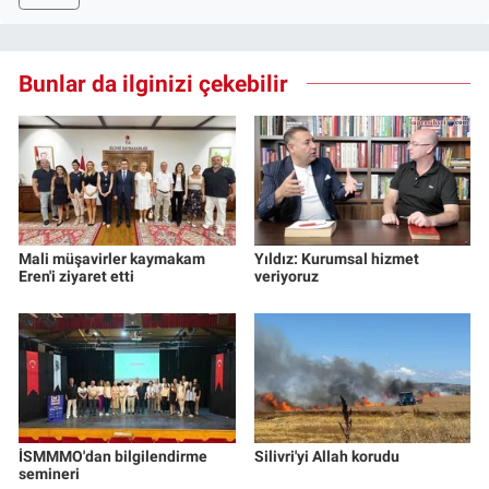
Bunlar da ilginizi çekebilir
Mali müşavirler kaymakam
Yıldız: Kurumsal hizmet
Eren'i ziyaret etti
veriyoruz
İSMMMO'dan bilgilendirme
Silivri'yi Allah korudu
semineri