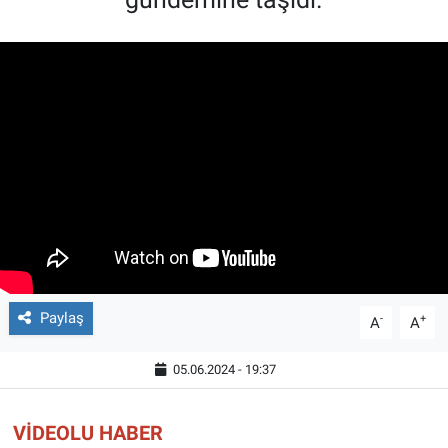
Paylaş
-
+
A
A
05.06.2024 - 19:37
VİDEOLU HABER