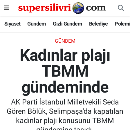
Siyaset
İstanbul Nöbetçi Eczaneler
Siyaset
Gündem
Gizli Gündem
Belediye
Polem
Gündem
İstanbul Hava Durumu
GÜNDEM
Kadınlar plajı
Gizli Gündem
İstanbul Namaz Vakitleri
TBMM
Belediye
İstanbul Trafik Yoğunluk Haritası
gündeminde
Polemik
Süper Lig Puan Durumu ve Fikstür
Tüm Manşetler
AK Parti İstanbul Milletvekili Seda
Gören Bölük, Selimpaşa'da kapatılan
Son Dakika Haberleri
kadınlar plajı konusunu TBMM
Haber Arşivi
gündemine taşıdı.