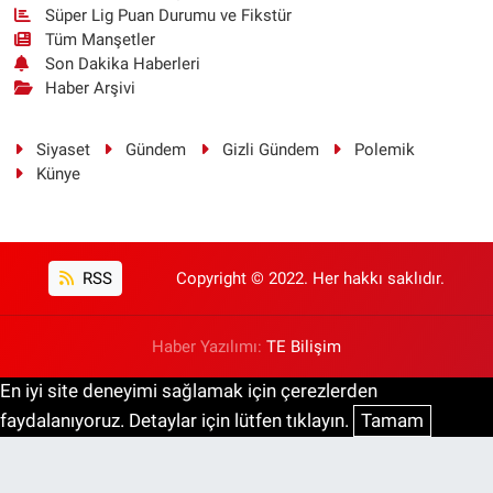
Süper Lig Puan Durumu ve Fikstür
Tüm Manşetler
Son Dakika Haberleri
Haber Arşivi
Siyaset
Gündem
Gizli Gündem
Polemik
Künye
RSS
Copyright © 2022. Her hakkı saklıdır.
Haber Yazılımı:
TE Bilişim
En iyi site deneyimi sağlamak için çerezlerden
faydalanıyoruz. Detaylar için lütfen tıklayın.
Tamam