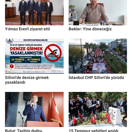
Yılmaz Eren'i ziyaret etti
Bekler: Yine döneceğiz
Silivri'de denize girmek
İstanbul CHP Silivri'de yürüdü
yasaklandı
Bulut: Tarihin doğru
15 Temmuz şehitleri anıldı