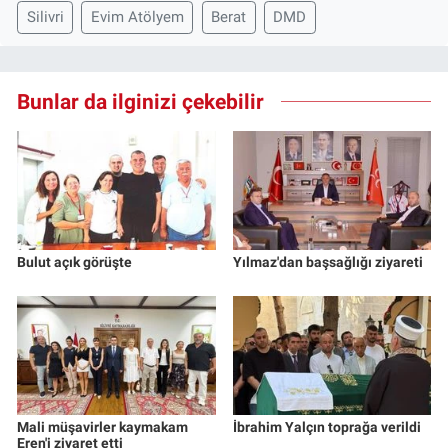
Silivri
Evim Atölyem
Berat
DMD
Bunlar da ilginizi çekebilir
Bulut açık görüşte
Yılmaz'dan başsağlığı ziyareti
Mali müşavirler kaymakam
İbrahim Yalçın toprağa verildi
Eren'i ziyaret etti