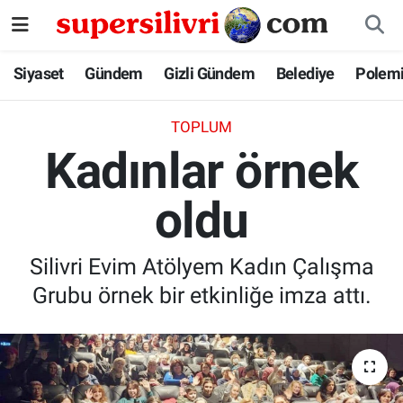
Siyaset
İstanbul Nöbetçi Eczaneler
Siyaset
Gündem
Gizli Gündem
Belediye
Polem
Gündem
İstanbul Hava Durumu
TOPLUM
Kadınlar örnek
Gizli Gündem
İstanbul Namaz Vakitleri
oldu
Belediye
İstanbul Trafik Yoğunluk Haritası
Polemik
Süper Lig Puan Durumu ve Fikstür
Silivri Evim Atölyem Kadın Çalışma
Grubu örnek bir etkinliğe imza attı.
Tüm Manşetler
Son Dakika Haberleri
Haber Arşivi