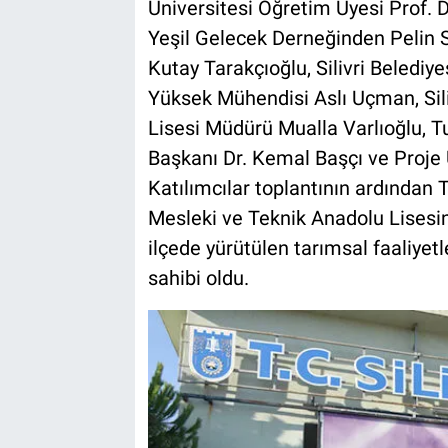
Üniversitesi Öğretim Üyesi Prof. 
Yeşil Gelecek Derneğinden Pelin 
Kutay Tarakçıoğlu, Silivri Beledi
Yüksek Mühendisi Aslı Uçman, Sil
Lisesi Müdürü Mualla Varlıoğlu, T
Başkanı Dr. Kemal Başçı ve Proj
Katılımcılar toplantının ardında
Mesleki ve Teknik Anadolu Lisesini
ilçede yürütülen tarımsal faaliyetle
sahibi oldu.