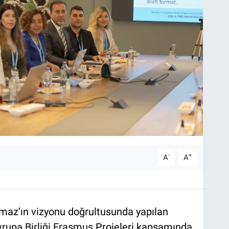
-
+
A
A
ılmaz’ın vizyonu doğrultusunda yapılan
 Avrupa Birliği Erasmus Projeleri kapsamında