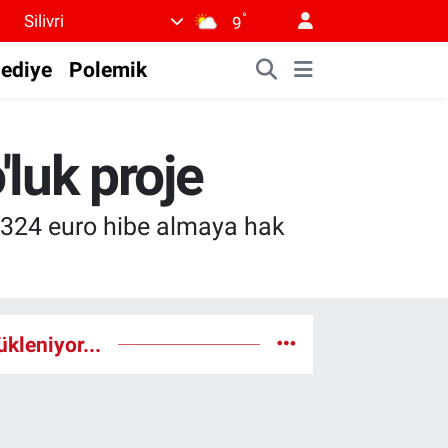
°
Silivri
9
lediye
Polemik
'luk proje
4.324 euro hibe almaya hak
ükleniyor...