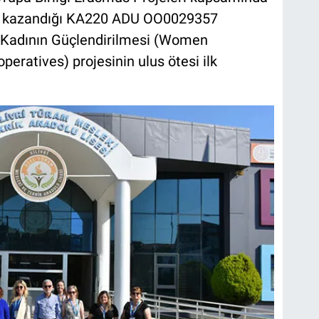
ak kazandığı KA220 ADU OO0029357
e Kadının Güçlendirilmesi (Women
eratives) projesinin ulus ötesi ilk