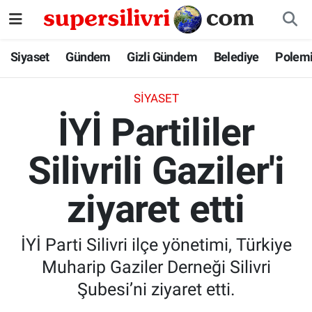
Siyaset
İstanbul Nöbetçi Eczaneler
Siyaset
Gündem
Gizli Gündem
Belediye
Polem
Gündem
İstanbul Hava Durumu
SIYASET
İYİ Partililer
Gizli Gündem
İstanbul Namaz Vakitleri
Silivrili Gaziler'i
Belediye
İstanbul Trafik Yoğunluk Haritası
ziyaret etti
Polemik
Süper Lig Puan Durumu ve Fikstür
Tüm Manşetler
İYİ Parti Silivri ilçe yönetimi, Türkiye
Muharip Gaziler Derneği Silivri
Son Dakika Haberleri
Şubesi’ni ziyaret etti.
Haber Arşivi