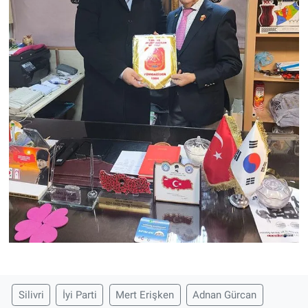
Silivri
İyi Parti
Mert Erişken
Adnan Gürcan