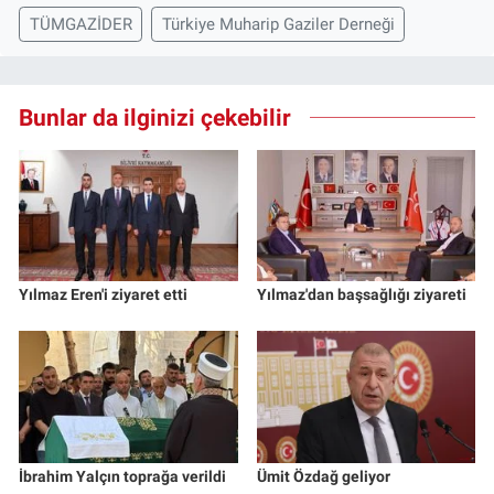
TÜMGAZİDER
Türkiye Muharip Gaziler Derneği
Bunlar da ilginizi çekebilir
Yılmaz Eren'i ziyaret etti
Yılmaz'dan başsağlığı ziyareti
İbrahim Yalçın toprağa verildi
Ümit Özdağ geliyor