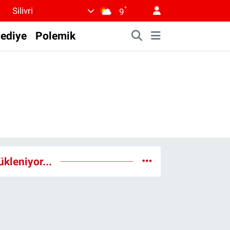
°
Silivri
9
lediye
Polemik
ükleniyor...