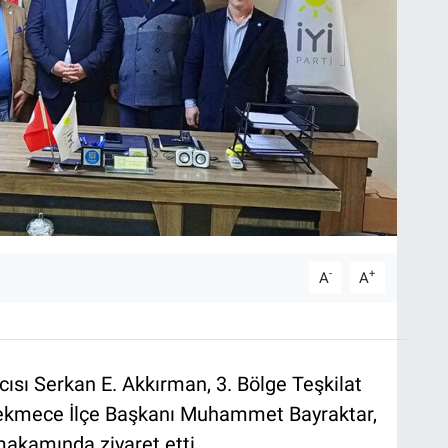
-
+
A
A
mcısı Serkan E. Akkırman, 3. Bölge Teşkilat
ekmece İlçe Başkanı Muhammet Bayraktar,
 makamında ziyaret etti.