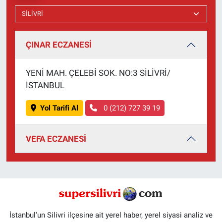
ÇINAR ECZANESİ
YENİ MAH. ÇELEBİ SOK. NO:3 SİLİVRİ/
İSTANBUL
Yol Tarifi Al
0 (212) 727 39 19
VEFA ECZANESİ
İstanbul'un Silivri ilçesine ait yerel haber, yerel siyasi analiz ve