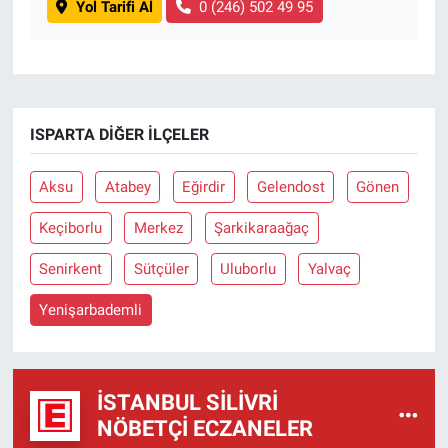
Yol Tarifi Al
0 (246) 502 49 95
ISPARTA DIĞER İLÇELER
Aksu
Atabey
Eğirdir
Gelendost
Gönen
Keçiborlu
Merkez
Şarkikaraağaç
Senirkent
Sütçüler
Uluborlu
Yalvaç
Yenişarbademli
İSTANBUL SILIVRI
NÖBETÇI ECZANELER