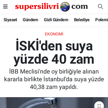
Siyaset
İstanbul Nöbetçi Eczaneler
Siyaset
Gündem
Gizli Gündem
Belediye
Polem
Gündem
İstanbul Hava Durumu
EKONOMI
İSKİ'den suya
Gizli Gündem
İstanbul Namaz Vakitleri
yüzde 40 zam
Belediye
İstanbul Trafik Yoğunluk Haritası
Polemik
Süper Lig Puan Durumu ve Fikstür
İBB Meclisi'nde oy birliğiyle alınan
kararla birlikte İstanbul'da suya yüzde
Tüm Manşetler
40,38 zam yapıldı.
Son Dakika Haberleri
Haber Arşivi