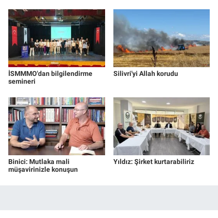
İSMMMO'dan bilgilendirme
Silivri'yi Allah korudu
semineri
Binici: Mutlaka mali
Yıldız: Şirket kurtarabiliriz
müşavirinizle konuşun