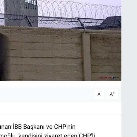
-
+
A
A
unan İBB Başkanı ve CHP'nin
ğlu, kendisini ziyaret eden CHP'li