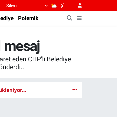
°
Silivri
9
lediye
Polemik
l mesaj
ret eden CHP'li Belediye
önderdi...
ükleniyor...