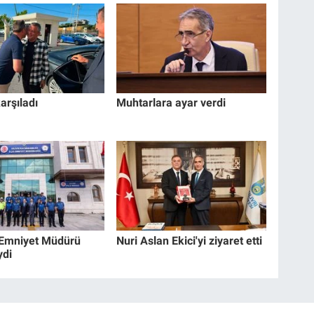
arşıladı
Muhtarlara ayar verdi
 Emniyet Müdürü
Nuri Aslan Ekici'yi ziyaret etti
ydi