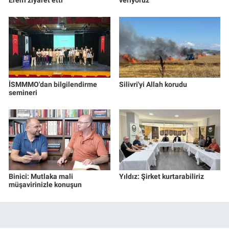
İSMMMO'dan bilgilendirme
Silivri'yi Allah korudu
semineri
Binici: Mutlaka mali
Yıldız: Şirket kurtarabiliriz
müşavirinizle konuşun