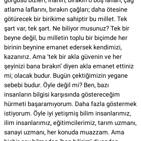
görgüsü bizleri; inanın, bırakın o boş lafları, çağ
atlama laflarını, bırakın çağları; daha ötesine
götürecek bir birikime sahiptir bu millet. Tek
şart var, tek şart. Ne biliyor musunuz? Tek bir
beyne değil, bu milletin toplu bir biçimde her
birinin beynine emanet edersek kendimizi,
kazanırız. Ama ‘tek bir akla güvenin ve her
şeyinizi bana bırakın’ diyen akla emanet ettiniz
mi; olacak budur. Bugün çektiğimizin yegane
sebebi budur. Öyle değil mi? Ben, bazı
insanların bilgisi karşısında göstereceğim
hürmeti başaramıyorum. Daha fazla göstermek
istiyorum. Öyle iyi yetişmiş bilim insanlarımız,
ilim insanlarımız, eğitimcilerimiz, tarım uzmanı,
sanayi uzmanı, her konuda muazzam. Ama