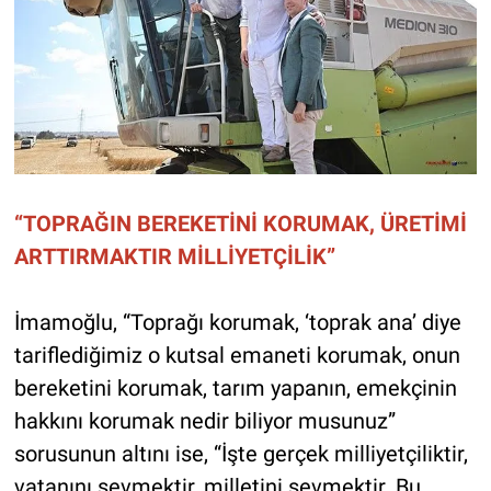
“TOPRAĞIN BEREKETİNİ KORUMAK, ÜRETİMİ
ARTTIRMAKTIR MİLLİYETÇİLİK”
İmamoğlu, “Toprağı korumak, ‘toprak ana’ diye
tariflediğimiz o kutsal emaneti korumak, onun
bereketini korumak, tarım yapanın, emekçinin
hakkını korumak nedir biliyor musunuz”
sorusunun altını ise, “İşte gerçek milliyetçiliktir,
vatanını sevmektir, milletini sevmektir. Bu