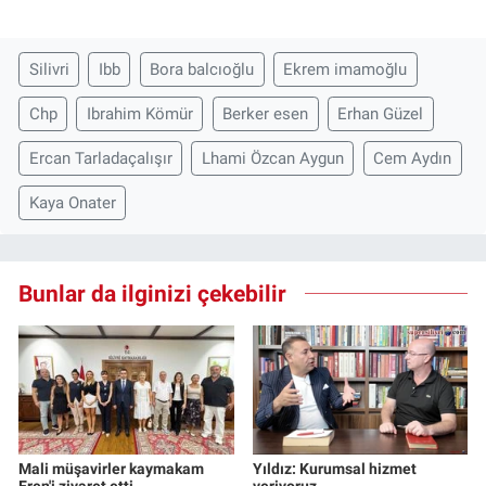
Silivri
Ibb
Bora balcıoğlu
Ekrem imamoğlu
Chp
Ibrahim Kömür
Berker esen
Erhan Güzel
Ercan Tarladaçalışır
Lhami Özcan Aygun
Cem Aydın
Kaya Onater
Bunlar da ilginizi çekebilir
Mali müşavirler kaymakam
Yıldız: Kurumsal hizmet
Eren'i ziyaret etti
veriyoruz