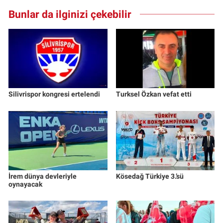
Bunlar da ilginizi çekebilir
Silivrispor kongresi ertelendi
Turksel Özkan vefat etti
İrem dünya devleriyle
Kösedağ Türkiye 3.’sü
oynayacak