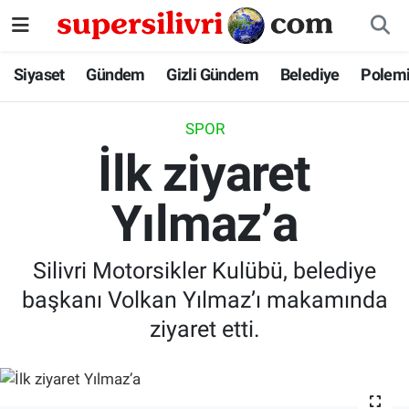
Siyaset
İstanbul Nöbetçi Eczaneler
Siyaset
Gündem
Gizli Gündem
Belediye
Polem
Gündem
İstanbul Hava Durumu
SPOR
İlk ziyaret
Gizli Gündem
İstanbul Namaz Vakitleri
Yılmaz’a
Belediye
İstanbul Trafik Yoğunluk Haritası
Polemik
Süper Lig Puan Durumu ve Fikstür
Silivri Motorsikler Kulübü, belediye
başkanı Volkan Yılmaz’ı makamında
Tüm Manşetler
ziyaret etti.
Son Dakika Haberleri
Haber Arşivi