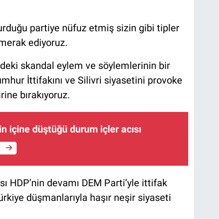
duğu partiye nüfuz etmiş sizin gibi tipler
, merak ediyoruz.
deki skandal eylem ve söylemlerinin bir
hur İttifakını ve Silivri siyasetini provoke
rine bırakıyoruz.
in içine düştüğü durum içler acısı
e
sı HDP’nin devamı DEM Parti’yle ittifak
rkiye düşmanlarıyla haşır neşir siyaseti