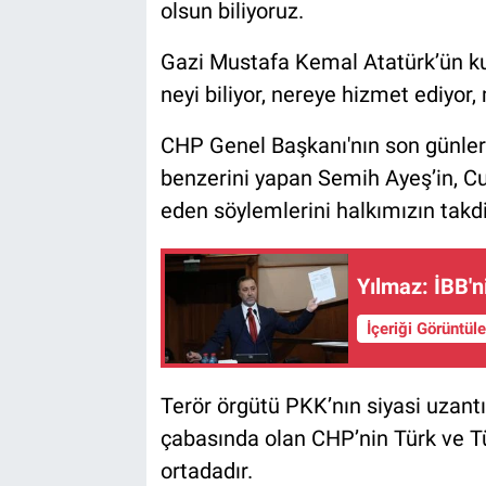
olsun biliyoruz.
Gazi Mustafa Kemal Atatürk’ün kur
neyi biliyor, nereye hizmet ediyor
CHP Genel Başkanı'nın son günler
benzerini yapan Semih Ayeş’in, Cum
eden söylemlerini halkımızın takdi
Yılmaz: İBB'n
İçeriği Görüntül
Terör örgütü PKK’nın siyasi uzantı
çabasında olan CHP’nin Türk ve Tü
ortadadır.