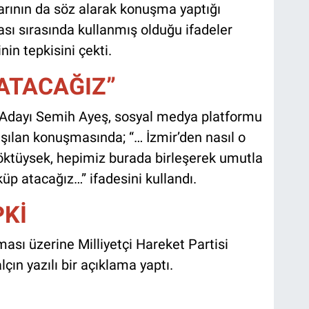
larının da söz alarak konuşma yaptığı
ı sırasında kullanmış olduğu ifadeler
nin tepkisini çekti.
ATACAĞIZ”
 Adayı Semih Ayeş, sosyal medya platformu
aşılan konuşmasında; “… İzmir’den nasıl o
öktüysek, hepimiz burada birleşerek umutla
p atacağız…” ifadesini kullandı.
PKİ
sı üzerine Milliyetçi Hareket Partisi
lçın yazılı bir açıklama yaptı.