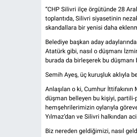
“CHP Silivri ilçe örgütünde 28 Ara
toplantıda, Silivri siyasetinin n
skandallara bir yenisi daha eklenm
Belediye başkan aday adaylarında
Atatürk gibi, nasıl o düşmanı İzmi
burada da birleşerek bu düşmanı 
Semih Ayeş, üç kuruşluk aklıyla beş
Anlaşılan o ki, Cumhur İttifakının Mi
düşman belleyen bu kişiyi, partili-p
hemşehrilerimizin oylarıyla göre
Yılmaz’dan ve Silivri halkından ac
Biz nereden geldiğimizi, nasıl gel