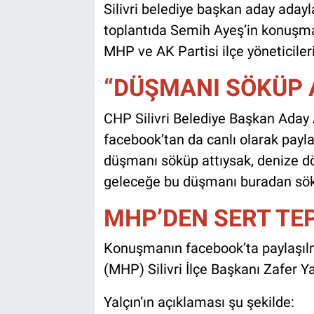
Silivri belediye başkan aday aday
toplantıda Semih Ayeş’in konuşmas
MHP ve AK Partisi ilçe yöneticileri
“DÜŞMANI SÖKÜP 
CHP Silivri Belediye Başkan Aday
facebook’tan da canlı olarak payl
düşmanı söküp attıysak, denize d
geleceğe bu düşmanı buradan sökü
MHP’DEN SERT TE
Konuşmanın facebook’ta paylaşılma
(MHP) Silivri İlçe Başkanı Zafer Ya
Yalçın’ın açıklaması şu şekilde: