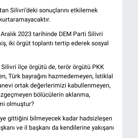
an Silivri’deki sonuçlarını etkilemek
i kurtaramayacaktır.
 Aralık 2023 tarihinde DEM Parti Silivri
ş, iki örgüt toplantı tertip ederek sosyal
Silivri ilçe örgütü de, terör örgütü PKK
ren, Türk bayrağını hazmedemeyen, İstiklal
anevi ortak değerlerimizi kabullenmeyen,
vazgeçmeyen bölücülerin aklanma,
mi olmuştur?
ye gittiğini bilmeyecek kadar hadsizleşen
kanı ve il başkanı da kendilerine yakışanı