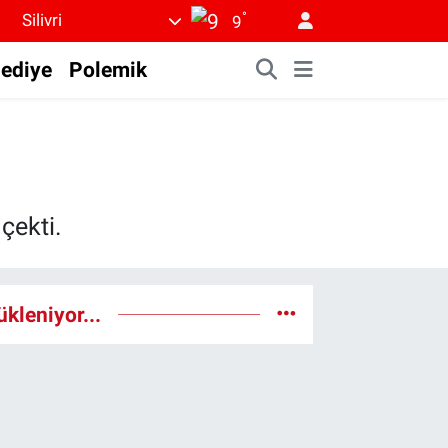
°
Silivri
9
lediye
Polemik
çekti.
ükleniyor...