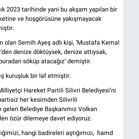
lık 2023 tarihinde yani bu akşam yapılan bir
ezaketine ve hoşgörüsüne yakışmayacak
iştir.
n olan Semih Ayeş adlı kişi, ‘Mustafa Kemal
r’den denize döktüysek, denize attıysak,
buradan söküp atacağız’ demiştir.
 kuruşluk bir laf etmiştir.
lliyetçi Hareket Partili Silivri Belediyesi’ni
artisiz her kesimden Silivrili
ve gelen Belediye Başkanımız Volkan
ilen özür dilemeye davet ediyoruz.
diğimizi, hangi badireleri aştığımızı, hamd