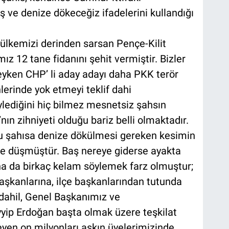
ve denize dökeceğiz ifadelerini kullandığı
 ülkemizi derinden sarsan Pençe-Kilit
z 12 tane fidanını şehit vermiştir. Bizler
deyken CHP’ li aday adayı daha PKK terör
lerinde yok etmeyi teklif dahi
lediğini hiç bilmez mesnetsiz şahsın
ın zihniyeti olduğu bariz belli olmaktadır.
u şahısa denize dökülmesi gereken kesimin
re düşmüştür. Baş nereye giderse ayakta
na da birkaç kelam söylemek farz olmuştur;
aşkanlarına, ilçe başkanlarından tutunda
dahil, Genel Başkanımız ve
ip Erdoğan başta olmak üzere teşkilat
eyen on milyonları aşkın üyelerimizinde