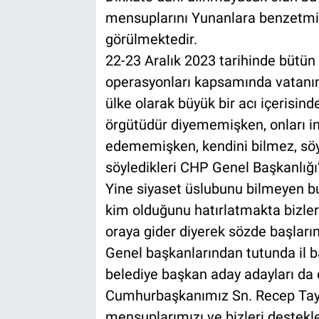
mensuplarını Yunanlara benzetmiş 
görülmektedir.
22-23 Aralık 2023 tarihinde bütün
operasyonları kapsamında vatanımı
ülke olarak büyük bir acı içerisin
örgütüdür diyememişken, onları in
edememişken, kendini bilmez, söy
söyledikleri CHP Genel Başkanlığı’n
Yine siyaset üslubunu bilmeyen b
kim olduğunu hatırlatmakta bizle
oraya gider diyerek sözde başları
Genel başkanlarından tutunda il b
belediye başkan aday adayları da 
Cumhurbaşkanımız Sn. Recep Tayy
mensuplarımızı ve bizleri destekl