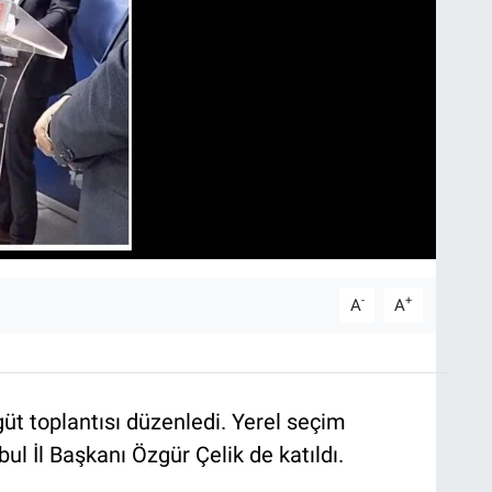
-
+
A
A
üt toplantısı düzenledi. Yerel seçim
bul İl Başkanı Özgür Çelik de katıldı.