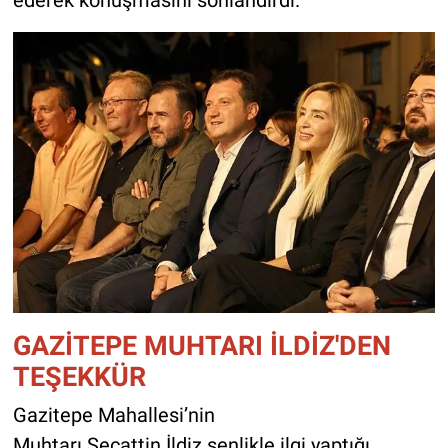
GAZİTEPE MUHTARI İLDİZ'DEN
TEŞEKKÜR
Gazitepe Mahallesi’nin
Muhtarı Secattin İldiz şenlikle ilgi yaptığı