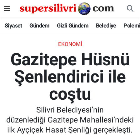
Siyaset
İstanbul Nöbetçi Eczaneler
Siyaset
Gündem
Gizli Gündem
Belediye
Polem
Gündem
İstanbul Hava Durumu
EKONOMI
Gazitepe Hüsnü
Gizli Gündem
İstanbul Namaz Vakitleri
Şenlendirici ile
Belediye
İstanbul Trafik Yoğunluk Haritası
coştu
Polemik
Süper Lig Puan Durumu ve Fikstür
Tüm Manşetler
Silivri Belediyesi’nin
düzenlediği Gazitepe Mahallesi’ndeki
Son Dakika Haberleri
ilk Ayçiçek Hasat Şenliği gerçekleşti.
Haber Arşivi