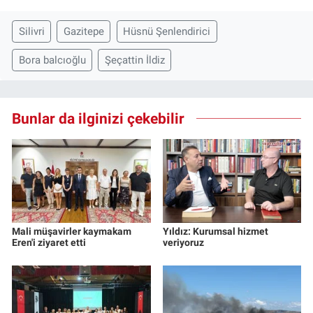
Silivri
Gazitepe
Hüsnü Şenlendirici
Bora balcıoğlu
Şeçattin İldiz
Bunlar da ilginizi çekebilir
Mali müşavirler kaymakam
Yıldız: Kurumsal hizmet
Eren'i ziyaret etti
veriyoruz