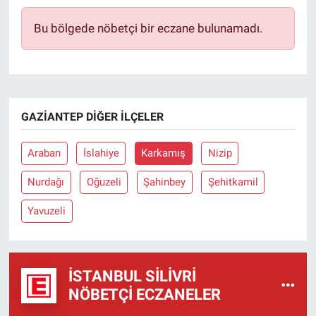
Bu bölgede nöbetçi bir eczane bulunamadı.
GAZIANTEP DIĞER İLÇELER
Araban
İslahiye
Karkamış
Nizip
Nurdağı
Oğuzeli
Şahinbey
Şehitkamil
Yavuzeli
İSTANBUL SILIVRI
NÖBETÇI ECZANELER