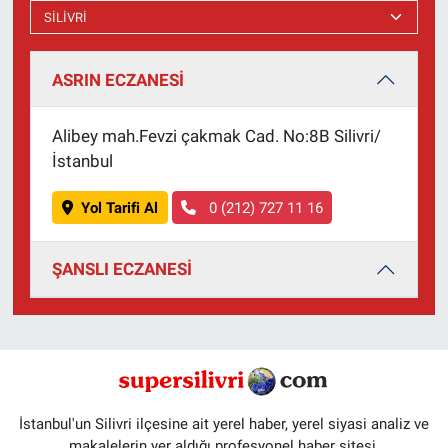
ASRIN ECZANESİ
Alibey mah.Fevzi çakmak Cad. No:8B Silivri/
İstanbul
Yol Tarifi Al
0 (212) 727 11 16
ŞANSLI ECZANESİ
İstanbul'un Silivri ilçesine ait yerel haber, yerel siyasi analiz ve
makalelerin yer aldığı profesyonel haber sitesi.