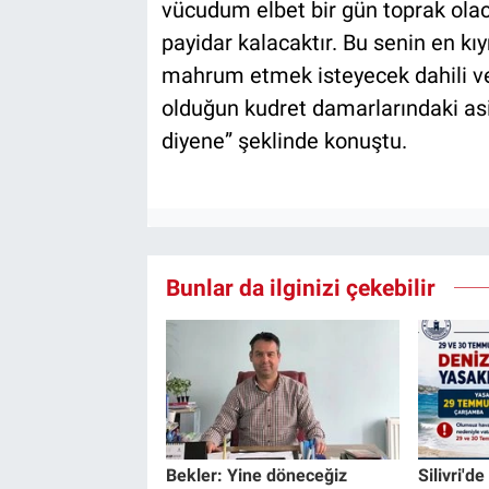
vücudum elbet bir gün toprak olaca
payidar kalacaktır. Bu senin en kı
mahrum etmek isteyecek dahili ve 
olduğun kudret damarlarındaki as
diyene” şeklinde konuştu.
Bunlar da ilginizi çekebilir
Bekler: Yine döneceğiz
Silivri'd