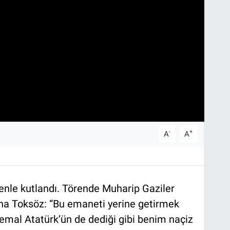
-
+
A
A
örenle kutlandı. Törende Muharip Gaziler
a Toksöz: “Bu emaneti yerine getirmek
mal Atatürk’ün de dediği gibi benim naçiz