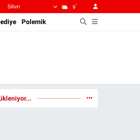
°
Silivri
9
lediye
Polemik
ükleniyor...