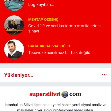
Log kayıtları…
MEHTAP ÖZGENÇ
Covid 19 ve veri kurtarma otoritelerinin
sınavı
BAHADIR HALVACIOĞLU
Tecavüz kaçınılmaz bir hak değildir
Yükleniyor...
İstanbul'un Silivri ilçesine ait yerel haber, yerel siyasi analiz ve
makalelerin yer aldığı profesyonel haber sitesi.