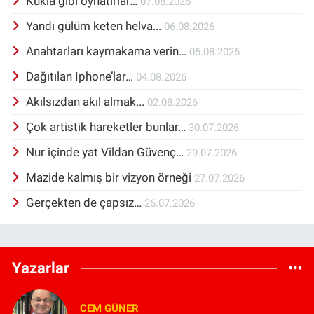
Kukla gibi oynatırlar…
07.08.2026
Yandı gülüm keten helva...
06.08.2026
Anahtarları kaymakama verin…
05.08.2026
Dağıtılan Iphone’lar…
04.08.2026
Akılsızdan akıl almak...
02.08.2026
Çok artistik hareketler bunlar…
30.07.2026
Nur içinde yat Vildan Güvenç…
29.07.2026
Mazide kalmış bir vizyon örneği
27.07.2026
Gerçekten de çapsız…
26.07.2026
Yazarlar
CEM GÜNER