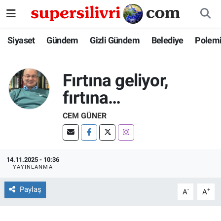
Siyaset
İstanbul Nöbetçi Eczaneler
Siyaset
Gündem
Gizli Gündem
Belediye
Polem
Gündem
İstanbul Hava Durumu
Fırtına geliyor,
Gizli Gündem
İstanbul Namaz Vakitleri
fırtına…
Belediye
İstanbul Trafik Yoğunluk Haritası
CEM GÜNER
Polemik
Süper Lig Puan Durumu ve Fikstür
14.11.2025 - 10:36
Tüm Manşetler
YAYINLANMA
Son Dakika Haberleri
Paylaş
-
+
A
A
Haber Arşivi