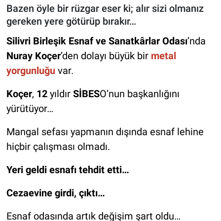
Bazen öyle bir rüzgar eser ki; alır sizi olmanız
gereken yere götürüp bırakır…
Silivri Birleşik Esnaf ve Sanatkârlar Odası
’nda
Nuray Koçer
’den dolayı büyük bir
metal
yorgunluğu
var.
Koçer
,
12
yıldır
SİBES
O’nun başkanlığını
yürütüyor…
Mangal sefası yapmanın dışında esnaf lehine
hiçbir çalışması olmadı.
Yeri geldi esnafı tehdit etti…
Cezaevine girdi, çıktı…
Esnaf odasında artık değişim şart oldu…