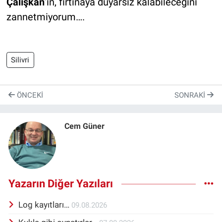
Çalışkan
’ın, fırtınaya duyarsız kalabileceğini
zannetmiyorum….
Silivri
ÖNCEKI
SONRAKI
Cem Güner
Yazarın Diğer Yazıları
Log kayıtları…
09.08.2026