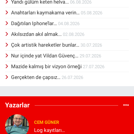
Yandı gülüm keten helva...
06.08.2026
Anahtarları kaymakama verin…
05.08.2026
Dağıtılan Iphone’lar…
04.08.2026
Akılsızdan akıl almak...
02.08.2026
Çok artistik hareketler bunlar…
30.07.2026
Nur içinde yat Vildan Güvenç…
29.07.2026
Mazide kalmış bir vizyon örneği
27.07.2026
Gerçekten de çapsız…
26.07.2026
Yazarlar
CEM GÜNER
Log kayıtları…