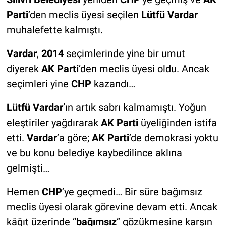
Parti
’den meclis üyesi seçilen
Lütfü Vardar
muhalefette kalmıştı.
Vardar
,
2014
seçimlerinde yine bir umut
diyerek
AK Parti
’den meclis üyesi oldu. Ancak
seçimleri yine
CHP
kazandı…
Lütfü Vardar
’ın artık sabrı kalmamıştı. Yoğun
eleştiriler yağdırarak
AK Parti
üyeliğinden istifa
etti.
Vardar
’a göre;
AK Parti
’de demokrasi yoktu
ve bu konu belediye kaybedilince aklına
gelmişti…
Hemen
CHP
’ye geçmedi… Bir süre bağımsız
meclis üyesi olarak görevine devam etti. Ancak
kâğıt üzerinde “
bağımsız
” gözükmesine karşın