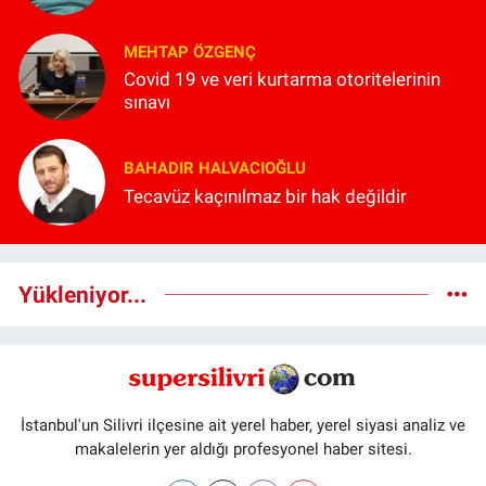
MEHTAP ÖZGENÇ
Covid 19 ve veri kurtarma otoritelerinin
sınavı
BAHADIR HALVACIOĞLU
Tecavüz kaçınılmaz bir hak değildir
Yükleniyor...
İstanbul'un Silivri ilçesine ait yerel haber, yerel siyasi analiz ve
makalelerin yer aldığı profesyonel haber sitesi.