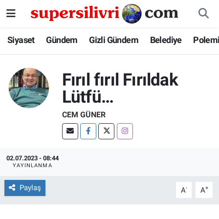
Siyaset
İstanbul Nöbetçi Eczaneler
Siyaset
Gündem
Gizli Gündem
Belediye
Polem
Gündem
İstanbul Hava Durumu
Fırıl fırıl Fırıldak
Gizli Gündem
İstanbul Namaz Vakitleri
Lütfü…
Belediye
İstanbul Trafik Yoğunluk Haritası
CEM GÜNER
Polemik
Süper Lig Puan Durumu ve Fikstür
02.07.2023 - 08:44
Tüm Manşetler
YAYINLANMA
Son Dakika Haberleri
Paylaş
-
+
A
A
Haber Arşivi