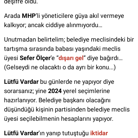
deşifre oldu.
Arada
MHP
’li yöneticilere güya akıl vermeye
kalkıyor; ancak ciddiye alınmıyordu…
Unutmadan belirtelim; belediye meclisindeki bir
tartışma sırasında babası yaşındaki meclis
üyesi
Sefer
Ölçer
’e “
dışarı gel
” diye bağırdı…
(Gelseydi ne olacaktı o da ayrı bir konu...)
Lütfü Vardar
bu günlerde ne yapıyor diye
sorarsanız; yine
2024
yerel seçimlerine
hazırlanıyor. Belediye başkanı olacağını
düşündüğü kişinin partisinden belediye meclis
üyesi seçilebilmenin hesaplarını yapıyor.
Lütfü Vardar
’ın yanıp tutuştuğu
iktidar