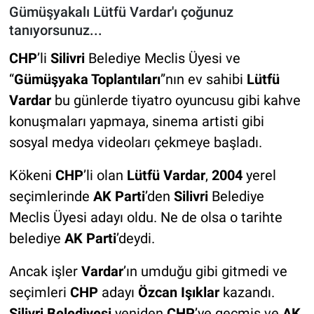
Gümüşyakalı Lütfü Vardar'ı çoğunuz
tanıyorsunuz...
CHP
’li
Silivri
Belediye Meclis Üyesi ve
“
Gümüşyaka Toplantıları
”nın ev sahibi
Lütfü
Vardar
bu günlerde tiyatro oyuncusu gibi kahve
konuşmaları yapmaya, sinema artisti gibi
sosyal medya videoları çekmeye başladı.
Kökeni
CHP
’li olan
Lütfü Vardar
,
2004
yerel
seçimlerinde
AK Parti
’den
Silivri
Belediye
Meclis Üyesi adayı oldu. Ne de olsa o tarihte
belediye
AK Parti
’deydi.
Ancak işler
Vardar
’ın umduğu gibi gitmedi ve
seçimleri
CHP
adayı
Özcan Işıklar
kazandı.
Silivri Belediyesi
yeniden
CHP
’ye geçmiş ve
AK