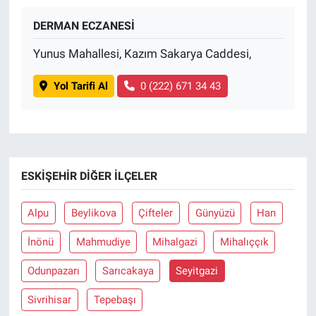
DERMAN ECZANESİ
Yunus Mahallesi, Kazım Sakarya Caddesi,
Yol Tarifi Al
0 (222) 671 34 43
ESKIŞEHIR DIĞER İLÇELER
Alpu
Beylikova
Çifteler
Günyüzü
Han
İnönü
Mahmudiye
Mihalgazi
Mihalıççık
Odunpazarı
Sarıcakaya
Seyitgazi
Sivrihisar
Tepebaşı