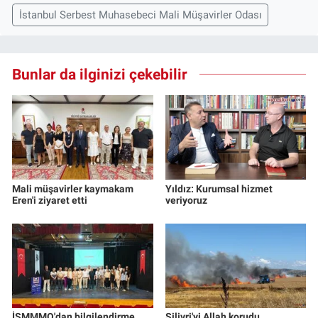
İstanbul Serbest Muhasebeci Mali Müşavirler Odası
Bunlar da ilginizi çekebilir
Mali müşavirler kaymakam
Yıldız: Kurumsal hizmet
Eren'i ziyaret etti
veriyoruz
İSMMMO'dan bilgilendirme
Silivri'yi Allah korudu