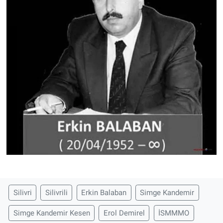
Silivri
Silivrili
Erkin Balaban
Simge Kandemir
Simge Kandemir Kesen
Erol Demirel
İSMMMO