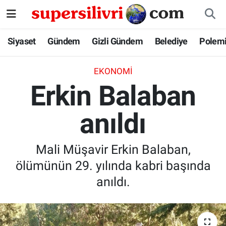
Siyaset
İstanbul Nöbetçi Eczaneler
Siyaset
Gündem
Gizli Gündem
Belediye
Polem
Gündem
İstanbul Hava Durumu
EKONOMI
Erkin Balaban
Gizli Gündem
İstanbul Namaz Vakitleri
anıldı
Belediye
İstanbul Trafik Yoğunluk Haritası
Polemik
Süper Lig Puan Durumu ve Fikstür
Mali Müşavir Erkin Balaban,
ölümünün 29. yılında kabri başında
Tüm Manşetler
anıldı.
Son Dakika Haberleri
Haber Arşivi