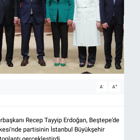
-
+
A
A
rbaşkanı Recep Tayyip Erdoğan, Beştepe'de
si'nde partisinin İstanbul Büyükşehir
toplantı gerçekleştirdi.