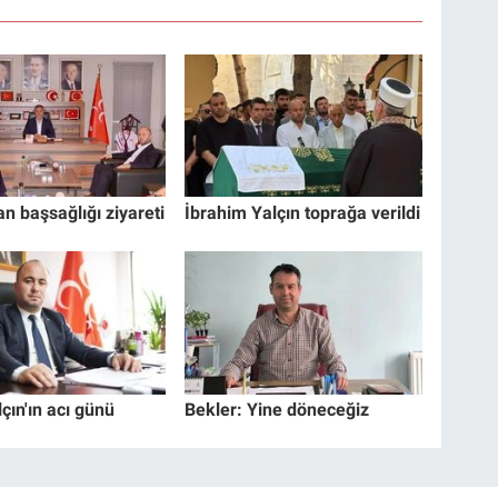
n başsağlığı ziyareti
İbrahim Yalçın toprağa verildi
çın'ın acı günü
Bekler: Yine döneceğiz