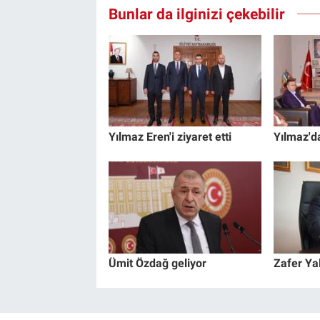
Bunlar da ilginizi çekebilir
Yılmaz Eren'i ziyaret etti
Yılmaz'da
Ümit Özdağ geliyor
Zafer Yal