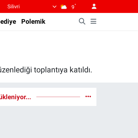
°
Silivri
9
lediye
Polemik
zenlediği toplantıya katıldı.
ükleniyor...