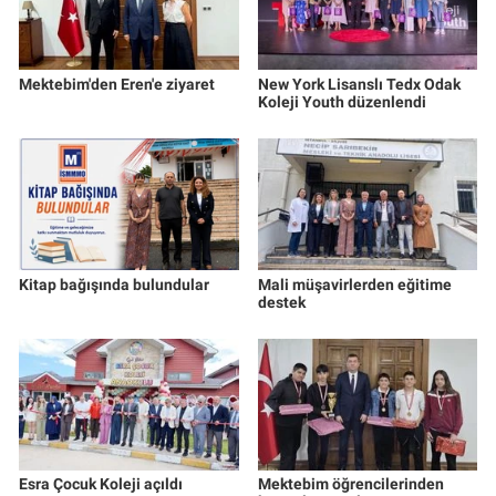
Mektebim'den Eren'e ziyaret
New York Lisanslı Tedx Odak
Koleji Youth düzenlendi
Kitap bağışında bulundular
Mali müşavirlerden eğitime
destek
Esra Çocuk Koleji açıldı
Mektebim öğrencilerinden