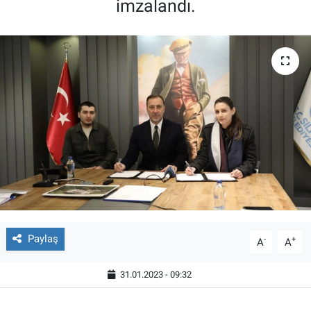
imzalandı.
Paylaş
-
+
A
A
31.01.2023 - 09:32