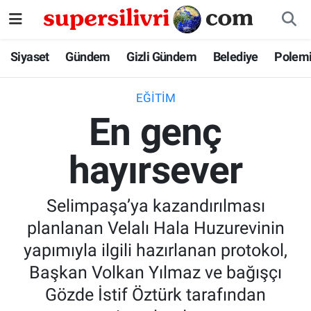
Siyaset
İstanbul Nöbetçi Eczaneler
Siyaset
Gündem
Gizli Gündem
Belediye
Polem
Gündem
İstanbul Hava Durumu
EĞITIM
En genç
Gizli Gündem
İstanbul Namaz Vakitleri
hayırsever
Belediye
İstanbul Trafik Yoğunluk Haritası
Polemik
Süper Lig Puan Durumu ve Fikstür
Selimpaşa’ya kazandırılması
planlanan Velalı Hala Huzurevinin
Tüm Manşetler
yapımıyla ilgili hazırlanan protokol,
Son Dakika Haberleri
Başkan Volkan Yılmaz ve bağışçı
Gözde İstif Öztürk tarafından
Haber Arşivi