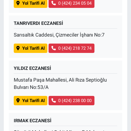
Yol Tarifi Al
0 (424) 234 05 04
TANRIVERDI ECZANESİ
Sarısaltık Caddesi, Çizmeciler İşhanı No:7
Yol Tarifi Al
0 (424) 218 72 74
YILDIZ ECZANESİ
Mustafa Paşa Mahallesi, Ali Rıza Septioğlu
Bulvarı No:53/A
Yol Tarifi Al
0 (424) 238 00 00
IRMAK ECZANESİ