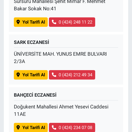
Sürsürü Mahallesi Şehit Mimar F. Mehmet
Bakar Sokak No:41
Yol Tarifi Al
0 (424) 248 11 22
SARK ECZANESİ
ÜNİVERSİTE MAH. YUNUS EMRE BULVARI
2/3A
Yol Tarifi Al
0 (424) 212 49 34
BAHÇECİ ECZANESİ
Doğukent Mahallesi Ahmet Yesevi Caddesi
11AE
Yol Tarifi Al
0 (424) 234 07 08