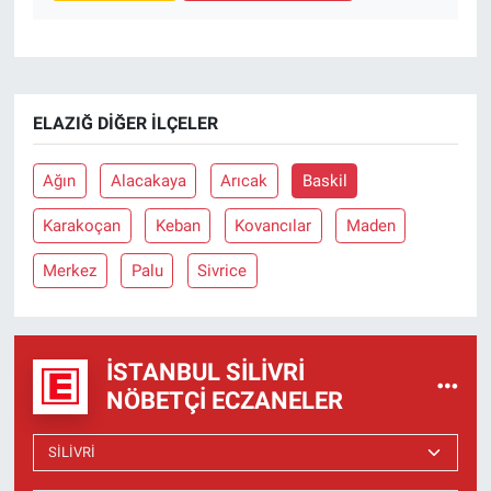
ELAZIĞ DIĞER İLÇELER
Ağın
Alacakaya
Arıcak
Baskil
Karakoçan
Keban
Kovancılar
Maden
Merkez
Palu
Sivrice
İSTANBUL SILIVRI
NÖBETÇI ECZANELER