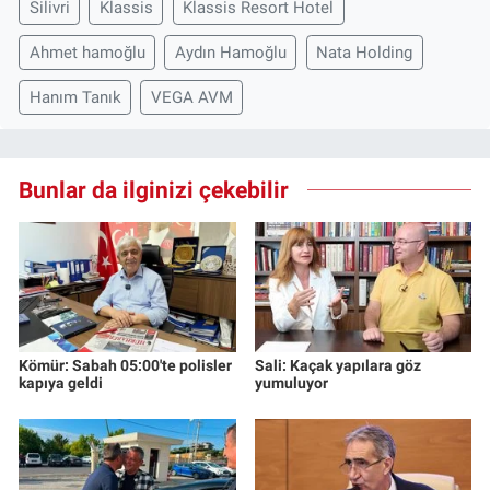
Silivri
Klassis
Klassis Resort Hotel
Ahmet hamoğlu
Aydın Hamoğlu
Nata Holding
Hanım Tanık
VEGA AVM
Bunlar da ilginizi çekebilir
Kömür: Sabah 05:00'te polisler
Sali: Kaçak yapılara göz
kapıya geldi
yumuluyor