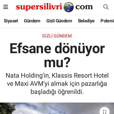
Siyaset
İstanbul Nöbetçi Eczaneler
Siyaset
Gündem
Gizli Gündem
Belediye
Polem
Gündem
İstanbul Hava Durumu
GIZLI GÜNDEM
Efsane dönüyor
Gizli Gündem
İstanbul Namaz Vakitleri
mu?
Belediye
İstanbul Trafik Yoğunluk Haritası
Polemik
Süper Lig Puan Durumu ve Fikstür
Nata Holding'in, Klassis Resort Hotel
ve Maxi AVM'yi almak için pazarlığa
Tüm Manşetler
başladığı öğrenildi.
Son Dakika Haberleri
Haber Arşivi