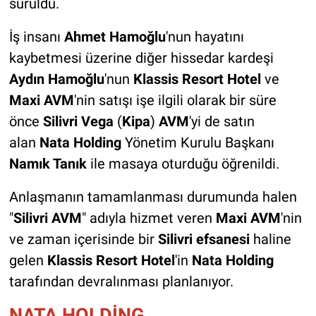
sürüldü.
İş insanı
Ahmet Hamoğlu
'nun hayatını
kaybetmesi üzerine diğer hissedar kardeşi
Aydın Hamoğlu
'nun
Klassis Resort Hotel
ve
Maxi AVM
'nin satışı işe ilgili olarak bir süre
önce
Silivri Vega
(
Kipa
)
AVM
'yi de satın
alan
Nata Holding
Yönetim Kurulu Başkanı
Namık Tanık
ile masaya oturduğu öğrenildi.
Anlaşmanın tamamlanması durumunda halen
"
Silivri AVM
" adıyla hizmet veren
Maxi AVM
'nin
ve zaman içerisinde bir
Silivri efsanesi
haline
gelen
Klassis Resort Hotel
'in
Nata Holding
tarafından devralınması planlanıyor.
NATA HOLDİNG