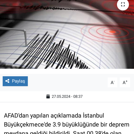
Paylaş
-
+
A
A
27.05.2024 - 08:37
AFAD'dan yapılan açıklamada İstanbul
Büyükçekmece'de 3.9 büyüklüğünde bir deprem
meydana geldiği bildirildi. Saat 00.38'de olan