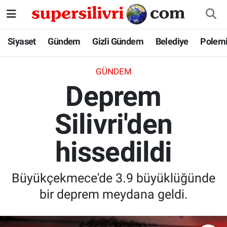
Siyaset
İstanbul Nöbetçi Eczaneler
Siyaset
Gündem
Gizli Gündem
Belediye
Polem
Gündem
İstanbul Hava Durumu
GÜNDEM
Deprem
Gizli Gündem
İstanbul Namaz Vakitleri
Silivri'den
Belediye
İstanbul Trafik Yoğunluk Haritası
hissedildi
Polemik
Süper Lig Puan Durumu ve Fikstür
Tüm Manşetler
Büyükçekmece'de 3.9 büyüklüğünde
bir deprem meydana geldi.
Son Dakika Haberleri
Haber Arşivi